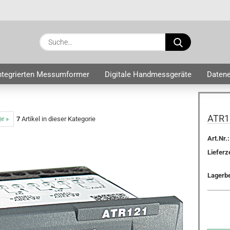
Sprache auswählen
Suche...
E-Ma
Lieferland
integrierten Messumformer
Digitale Handmessgeräte
Datene
Pass
ATR1
er »
7
Artikel in dieser Kategorie
Art.Nr.:
Lieferze
Konto e
Passwo
Lagerb