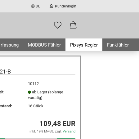
DE
Kundenlogin
il
rfassung
MODBUS-Fühler
Pixsys Regler
Funkfühler
wort
WISSENSWERTES
ÜBER UNS
21-B
10112
it:
ab Lager (solange
rstellen
vorrätig)
rt vergessen?
estand:
16
Stück
109,48 EUR
inkl. 19% MwSt. zzgl.
Versand