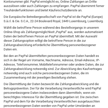
Kontonummer gibt. PayPal ermöglicht es, Online-Zahlungen an Dritte
auszulösen oder auch Zahlungen zu empfangen. PayPal übernimmt ferner
Treuhänderfunktionen und bietet Käuferschutzdienste an.
Die Europäische Betreibergesellschaft von PayPal ist die PayPal (Europe)
S.à.r.l. & Cie. S.C.A., 22-24 Boulevard Royal, 2449 Luxembourg, Luxemburg.
Wählt die betroffene Person während des Bestellvorgangs in unserem
Online-Shop als Zahlungsmöglichkeit „PayPal“ aus, werden automatisiert
Daten der betroffenen Person an PayPal übermittelt. Mit der Auswahl
dieser Zahlungsoption willigt die betroffene Person in die zur
Zahlungsabwicklung erforderliche Übermittlung personenbezogener
Daten ein.
Bei den an PayPal übermittelten personenbezogenen Daten handelt es
sich in der Regel um Vorname, Nachname, Adresse, Email-Adresse, IP-
Adresse, Telefonnummer, Mobiltelefonnummer oder andere Daten, die zur
Zahlungsabwicklung notwendig sind. Zur Abwicklung des Kaufvertrages
notwendig sind auch solche personenbezogenen Daten, die im
Zusammenhang mit der jeweiligen Bestellung stehen.
Die Übermittlung der Daten bezweckt die Zahlungsabwicklung und die
Betrugsprävention. Der für die Verarbeitung Verantwortliche wird PayPal
personenbezogene Daten insbesondere dann übermitteln, wenn ein
berechtigtes Interesse für die Übermittlung gegeben ist. Die zwischen
PayPal und dem für die Verarbeitung Verantwortlichen ausgetauschten
personenbezogenen Daten werden von PayPal unter Umständen an