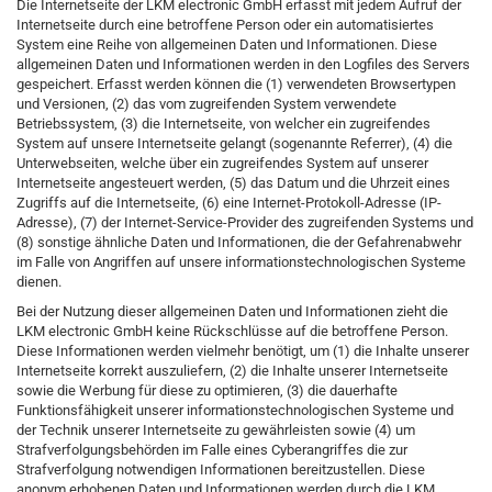
Die Internetseite der LKM electronic GmbH erfasst mit jedem Aufruf der
Internetseite durch eine betroffene Person oder ein automatisiertes
System eine Reihe von allgemeinen Daten und Informationen. Diese
allgemeinen Daten und Informationen werden in den Logfiles des Servers
gespeichert. Erfasst werden können die (1) verwendeten Browsertypen
und Versionen, (2) das vom zugreifenden System verwendete
Betriebssystem, (3) die Internetseite, von welcher ein zugreifendes
System auf unsere Internetseite gelangt (sogenannte Referrer), (4) die
Unterwebseiten, welche über ein zugreifendes System auf unserer
Internetseite angesteuert werden, (5) das Datum und die Uhrzeit eines
Zugriffs auf die Internetseite, (6) eine Internet-Protokoll-Adresse (IP-
Adresse), (7) der Internet-Service-Provider des zugreifenden Systems und
(8) sonstige ähnliche Daten und Informationen, die der Gefahrenabwehr
im Falle von Angriffen auf unsere informationstechnologischen Systeme
dienen.
Bei der Nutzung dieser allgemeinen Daten und Informationen zieht die
LKM electronic GmbH keine Rückschlüsse auf die betroffene Person.
Diese Informationen werden vielmehr benötigt, um (1) die Inhalte unserer
Internetseite korrekt auszuliefern, (2) die Inhalte unserer Internetseite
sowie die Werbung für diese zu optimieren, (3) die dauerhafte
Funktionsfähigkeit unserer informationstechnologischen Systeme und
der Technik unserer Internetseite zu gewährleisten sowie (4) um
Strafverfolgungsbehörden im Falle eines Cyberangriffes die zur
Strafverfolgung notwendigen Informationen bereitzustellen. Diese
anonym erhobenen Daten und Informationen werden durch die LKM