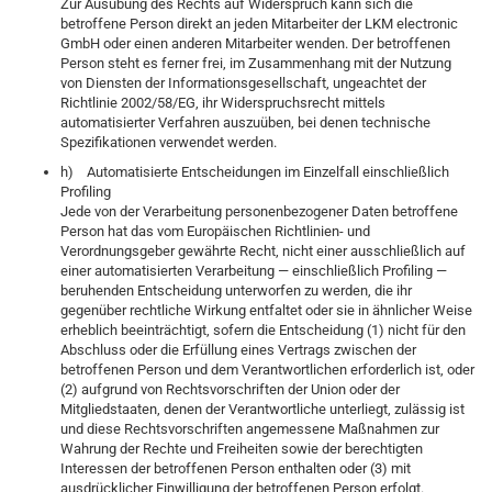
Zur Ausübung des Rechts auf Widerspruch kann sich die
betroffene Person direkt an jeden Mitarbeiter der LKM electronic
GmbH oder einen anderen Mitarbeiter wenden. Der betroffenen
Person steht es ferner frei, im Zusammenhang mit der Nutzung
von Diensten der Informationsgesellschaft, ungeachtet der
Richtlinie 2002/58/EG, ihr Widerspruchsrecht mittels
automatisierter Verfahren auszuüben, bei denen technische
Spezifikationen verwendet werden.
h) Automatisierte Entscheidungen im Einzelfall einschließlich
Profiling
Jede von der Verarbeitung personenbezogener Daten betroffene
Person hat das vom Europäischen Richtlinien- und
Verordnungsgeber gewährte Recht, nicht einer ausschließlich auf
einer automatisierten Verarbeitung — einschließlich Profiling —
beruhenden Entscheidung unterworfen zu werden, die ihr
gegenüber rechtliche Wirkung entfaltet oder sie in ähnlicher Weise
erheblich beeinträchtigt, sofern die Entscheidung (1) nicht für den
Abschluss oder die Erfüllung eines Vertrags zwischen der
betroffenen Person und dem Verantwortlichen erforderlich ist, oder
(2) aufgrund von Rechtsvorschriften der Union oder der
Mitgliedstaaten, denen der Verantwortliche unterliegt, zulässig ist
und diese Rechtsvorschriften angemessene Maßnahmen zur
Wahrung der Rechte und Freiheiten sowie der berechtigten
Interessen der betroffenen Person enthalten oder (3) mit
ausdrücklicher Einwilligung der betroffenen Person erfolgt.