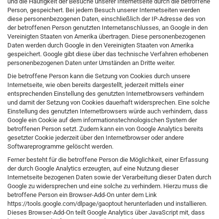
und die Häufigkeit der Besuche unserer Internetseite durch die betroffene
Person, gespeichert. Bei jedem Besuch unserer Internetseiten werden
diese personenbezogenen Daten, einschließlich der IP-Adresse des von
der betroffenen Person genutzten Internetanschlusses, an Google in den
Vereinigten Staaten von Amerika übertragen. Diese personenbezogenen
Daten werden durch Google in den Vereinigten Staaten von Amerika
gespeichert. Google gibt diese über das technische Verfahren erhobenen
personenbezogenen Daten unter Umständen an Dritte weiter.
Die betroffene Person kann die Setzung von Cookies durch unsere
Internetseite, wie oben bereits dargestellt, jederzeit mittels einer
entsprechenden Einstellung des genutzten Internetbrowsers verhindern
und damit der Setzung von Cookies dauerhaft widersprechen. Eine solche
Einstellung des genutzten Internetbrowsers würde auch verhindern, dass
Google ein Cookie auf dem informationstechnologischen System der
betroffenen Person setzt. Zudem kann ein von Google Analytics bereits
gesetzter Cookie jederzeit über den Internetbrowser oder andere
Softwareprogramme gelöscht werden.
Ferner besteht für die betroffene Person die Möglichkeit, einer Erfassung
der durch Google Analytics erzeugten, auf eine Nutzung dieser
Internetseite bezogenen Daten sowie der Verarbeitung dieser Daten durch
Google zu widersprechen und eine solche zu verhindern. Hierzu muss die
betroffene Person ein Browser-Add-On unter dem Link
https://tools.google.com/dlpage/gaoptout herunterladen und installieren.
Dieses Browser-Add-On teilt Google Analytics über JavaScript mit, dass