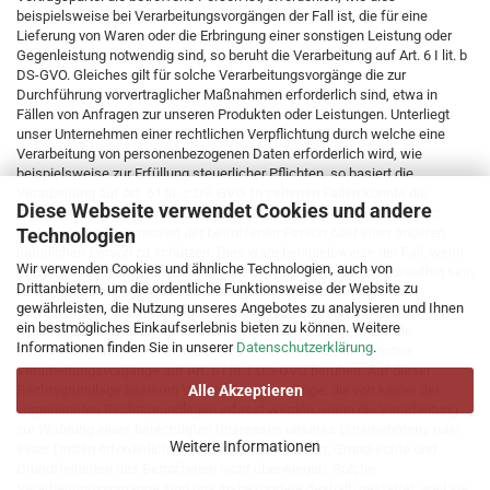
beispielsweise bei Verarbeitungsvorgängen der Fall ist, die für eine
Lieferung von Waren oder die Erbringung einer sonstigen Leistung oder
Gegenleistung notwendig sind, so beruht die Verarbeitung auf Art. 6 I lit. b
DS-GVO. Gleiches gilt für solche Verarbeitungsvorgänge die zur
Durchführung vorvertraglicher Maßnahmen erforderlich sind, etwa in
Fällen von Anfragen zur unseren Produkten oder Leistungen. Unterliegt
unser Unternehmen einer rechtlichen Verpflichtung durch welche eine
Verarbeitung von personenbezogenen Daten erforderlich wird, wie
beispielsweise zur Erfüllung steuerlicher Pflichten, so basiert die
Verarbeitung auf Art. 6 I lit. c DS-GVO. In seltenen Fällen könnte die
Diese Webseite verwendet Cookies und andere
Verarbeitung von personenbezogenen Daten erforderlich werden, um
Technologien
lebenswichtige Interessen der betroffenen Person oder einer anderen
natürlichen Person zu schützen. Dies wäre beispielsweise der Fall, wenn
Wir verwenden Cookies und ähnliche Technologien, auch von
ein Besucher in unserem Betrieb verletzt werden würde und daraufhin sein
Drittanbietern, um die ordentliche Funktionsweise der Website zu
Name, sein Alter, seine Krankenkassendaten oder sonstige
gewährleisten, die Nutzung unseres Angebotes zu analysieren und Ihnen
lebenswichtige Informationen an einen Arzt, ein Krankenhaus oder
ein bestmögliches Einkaufserlebnis bieten zu können. Weitere
sonstige Dritte weitergegeben werden müssten. Dann würde die
Informationen finden Sie in unserer
Datenschutzerklärung
.
Verarbeitung auf Art. 6 I lit. d DS-GVO beruhen. Letztlich könnten
Verarbeitungsvorgänge auf Art. 6 I lit. f DS-GVO beruhen. Auf dieser
Rechtsgrundlage basieren Verarbeitungsvorgänge, die von keiner der
Alle Akzeptieren
vorgenannten Rechtsgrundlagen erfasst werden, wenn die Verarbeitung
zur Wahrung eines berechtigten Interesses unseres Unternehmens oder
Weitere Informationen
eines Dritten erforderlich ist, sofern die Interessen, Grundrechte und
Grundfreiheiten des Betroffenen nicht überwiegen. Solche
Verarbeitungsvorgänge sind uns insbesondere deshalb gestattet, weil sie